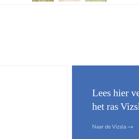
Lees hier v
het ras Vizs
Naar de Vizsla