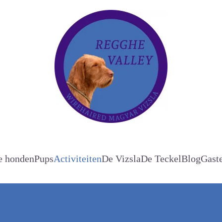
e honden
Pups
Activiteiten
De Vizsla
De Teckel
Blog
Gast