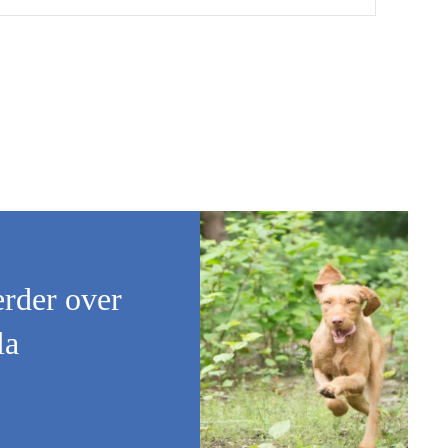
erder over
la