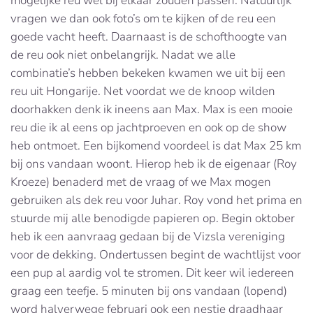
mogelijke reu wel bij elkaar zouden passen. Natuurlijk
vragen we dan ook foto’s om te kijken of de reu een
goede vacht heeft. Daarnaast is de schofthoogte van
de reu ook niet onbelangrijk. Nadat we alle
combinatie’s hebben bekeken kwamen we uit bij een
reu uit Hongarije. Net voordat we de knoop wilden
doorhakken denk ik ineens aan Max. Max is een mooie
reu die ik al eens op jachtproeven en ook op de show
heb ontmoet. Een bijkomend voordeel is dat Max 25 km
bij ons vandaan woont. Hierop heb ik de eigenaar (Roy
Kroeze) benaderd met de vraag of we Max mogen
gebruiken als dek reu voor Juhar. Roy vond het prima en
stuurde mij alle benodigde papieren op. Begin oktober
heb ik een aanvraag gedaan bij de Vizsla vereniging
voor de dekking. Ondertussen begint de wachtlijst voor
een pup al aardig vol te stromen. Dit keer wil iedereen
graag een teefje. 5 minuten bij ons vandaan (lopend)
word halverwege februari ook een nestje draadhaar